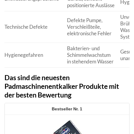
Hygie
positionierte Auslässe
Unvol
Defekte Pumpe,
Brühv
Technische Defekte
Verschleißteile,
Wasse
elektronische Fehler
Syste
Bakterien- und
Gesund
Hygienegefahren
Schimmelwachstum
unang
in stehendem Wasser
Das sind die neuesten
Padmaschinenentkalker Produkte mit
der besten Bewertung
1