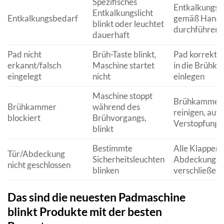
Spezifisches
Entkalkungsp
Entkalkungslicht
Entkalkungsbedarf
gemäß Hand
blinkt oder leuchtet
durchführen
dauerhaft
Pad nicht
Brüh-Taste blinkt,
Pad korrekt u
erkannt/falsch
Maschine startet
in die Brühk
eingelegt
nicht
einlegen
Maschine stoppt
Brühkammer
Brühkammer
während des
reinigen, auf
blockiert
Brühvorgangs,
Verstopfunge
blinkt
Bestimmte
Alle Klappen 
Tür/Abdeckung
Sicherheitsleuchten
Abdeckungen 
nicht geschlossen
blinken
verschließen
Das sind die neuesten Padmaschine
blinkt Produkte mit der besten