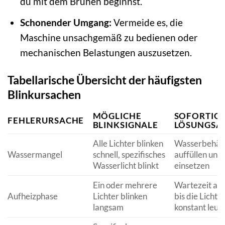
du mit dem Brühen beginnst.
Schonender Umgang:
Vermeide es, die
Maschine unsachgemäß zu bedienen oder
mechanischen Belastungen auszusetzen.
Tabellarische Übersicht der häufigsten
Blinkursachen
MÖGLICHE
SOFORTIG
FEHLERURSACHE
BLINKSIGNALE
LÖSUNGSA
Alle Lichter blinken
Wasserbehält
Wassermangel
schnell, spezifisches
auffüllen und
Wasserlicht blinkt
einsetzen
Ein oder mehrere
Wartezeit ab
Aufheizphase
Lichter blinken
bis die Lichte
langsam
konstant leuc