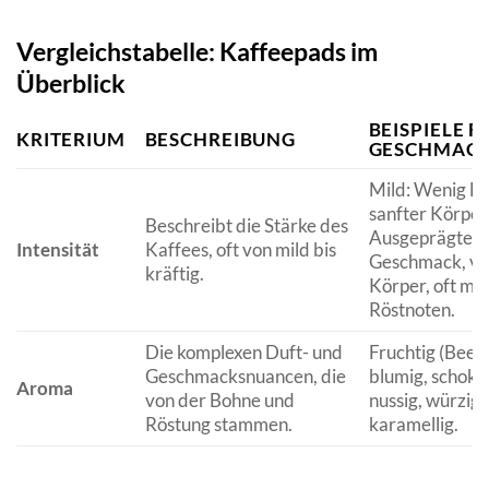
Vergleichstabelle: Kaffeepads im
Überblick
BEISPIELE F
KRITERIUM
BESCHREIBUNG
GESCHMAC
Mild: Wenig Bit
sanfter Körper.
Beschreibt die Stärke des
Ausgeprägter
Intensität
Kaffees, oft von mild bis
Geschmack, vol
kräftig.
Körper, oft mit
Röstnoten.
Die komplexen Duft- und
Fruchtig (Beere
Geschmacksnuancen, die
blumig, schokol
Aroma
von der Bohne und
nussig, würzig,
Röstung stammen.
karamellig.