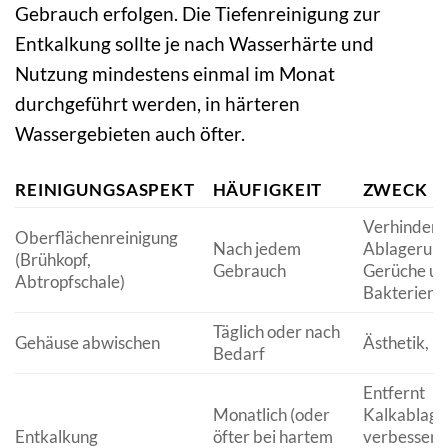
Gebrauch erfolgen. Die Tiefenreinigung zur
Entkalkung sollte je nach Wasserhärte und
Nutzung mindestens einmal im Monat
durchgeführt werden, in härteren
Wassergebieten auch öfter.
REINIGUNGSASPEKT
HÄUFIGKEIT
ZWECK
Verhindert 
Oberflächenreinigung
Nach jedem
Ablagerung
(Brühkopf,
Gebrauch
Gerüche u
Abtropfschale)
Bakterien
Täglich oder nach
Gehäuse abwischen
Ästhetik, H
Bedarf
Entfernt
Monatlich (oder
Kalkablage
Entkalkung
öfter bei hartem
verbessert