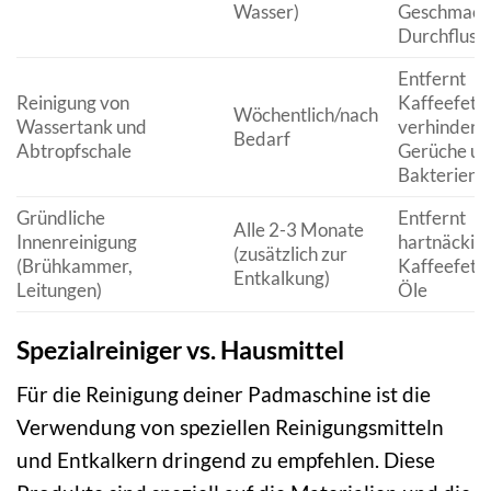
Wasser)
Geschmack
Durchfluss
Entfernt
Reinigung von
Kaffeefette
Wöchentlich/nach
Wassertank und
verhindert
Bedarf
Abtropfschale
Gerüche u
Bakterien
Gründliche
Entfernt
Alle 2-3 Monate
Innenreinigung
hartnäckig
(zusätzlich zur
(Brühkammer,
Kaffeefett
Entkalkung)
Leitungen)
Öle
Spezialreiniger vs. Hausmittel
Für die Reinigung deiner Padmaschine ist die
Verwendung von speziellen Reinigungsmitteln
und Entkalkern dringend zu empfehlen. Diese