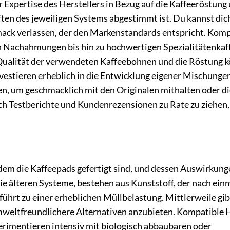
 Expertise des Herstellers in Bezug auf die Kaffeeröstung 
ften des jeweiligen Systems abgestimmt ist. Du kannst dich
mack verlassen, der den Markenstandards entspricht. Komp
 Nachahmungen bis hin zu hochwertigen Spezialitätenkaff
Qualität der verwendeten Kaffeebohnen und die Röstung 
investieren erheblich in die Entwicklung eigener Mischunge
en, um geschmacklich mit den Originalen mithalten oder di
uch Testberichte und Kundenrezensionen zu Rate zu ziehen,
 dem die Kaffeepads gefertigt sind, und dessen Auswirkung
ie älteren Systeme, bestehen aus Kunststoff, der nach ei
hrt zu einer erheblichen Müllbelastung. Mittlerweile gib
mweltfreundlichere Alternativen anzubieten. Kompatible H
perimentieren intensiv mit biologisch abbaubaren oder