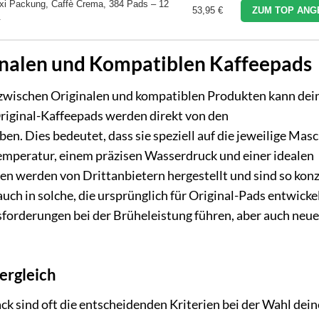
xi Packung, Caffè Crema, 384 Pads – 12
53,95 €
ZUM TOP ANG
.
inalen und Kompatiblen Kaffeepads
hl zwischen Originalen und kompatiblen Produkten kann dei
riginal-Kaffeepads werden direkt von den
n. Dies bedeutet, dass sie speziell auf die jeweilige Mas
emperatur, einem präzisen Wasserdruck und einer idealen
n werden von Drittanbietern hergestellt und sind so konz
auch in solche, die ursprünglich für Original-Pads entwicke
forderungen bei der Brüheleistung führen, aber auch neue
ergleich
k sind oft die entscheidenden Kriterien bei der Wahl dein