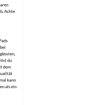
baren
ab. Achte
 Pads
 bei
ngkosten,
hlst du
mit dem
ualität
hmal kann
en als ein