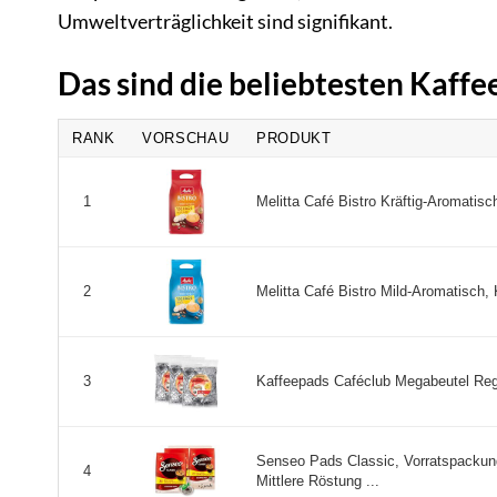
Umweltverträglichkeit sind signifikant.
Das sind die beliebtesten Kaff
RANK
VORSCHAU
PRODUKT
Melitta Café Bistro Kräftig-Aromatisc
1
Melitta Café Bistro Mild-Aromatisch, 
2
Kaffeepads Caféclub Megabeutel Regu
3
Senseo Pads Classic, Vorratspackung
4
Mittlere Röstung ...