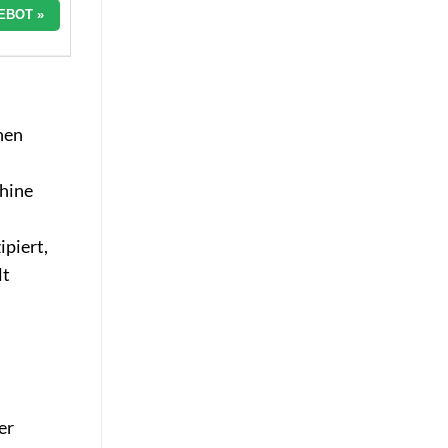
EBOT »
nen
chine
ipiert,
lt
er