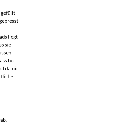
gefüllt
gepresst.
ds liegt
ss sie
üssen
ass bei
nd damit
tliche
 ab.