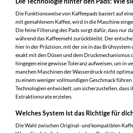
Die Technologie hinter den Pads: Wie si
Die Funktionsweise von Kaffeepads basiert auf eine
mit gemahlenem Kaffee, wird in die Maschine einge
Die feine Filterung des Pads sorgt dafür, dass nur d
während das Kaffeemehl zurückbleibt. Der entsche
hier in der Präzision, mit der sie in das Brühsystem
exakt mit den Düsen und dem Druckmechanismus d
hingegen eine gewisse Toleranz aufweisen, um in v
manchen Maschinen der Wasserdruck nicht optimal 
zu einem weniger vollmundigen Geschmack führen ka
Technologien entwickelt, um sicherzustellen, dass 
Extraktionsrate erzielen.
Welches System ist das Richtige für dic
Die Wahl zwischen Original- und kompatiblen Kaffee