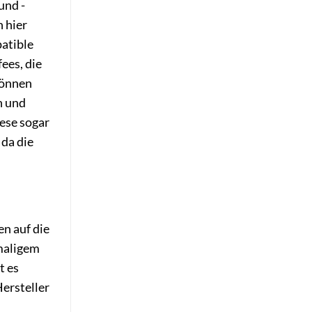
und -
 hier
atible
ees, die
können
n und
ese sogar
 da die
en auf die
nmaligem
t es
ersteller