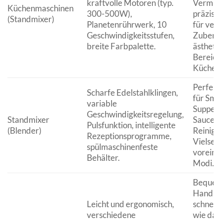
kraftvolle Motoren (typ.
Vermis
Küchenmaschinen
300-500W),
präzise
(Standmixer)
Planetenrührwerk, 10
für ver
Geschwindigkeitsstufen,
Zuberei
breite Farbpalette.
ästheti
Bereich
Küche.
Perfekt
Scharfe Edelstahlklingen,
für Smo
variable
Suppen
Geschwindigkeitsregelung,
Standmixer
Saucen,
Pulsfunktion, intelligente
(Blender)
Reinigu
Rezeptionsprogramme,
Vielseit
spülmaschinenfeste
voreing
Behälter.
Modi.
Beque
Handha
Leicht und ergonomisch,
schnell
verschiedene
wie das