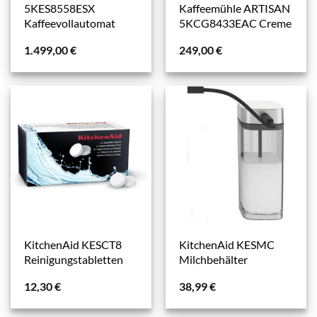
5KES8558ESX
Kaffeemühle ARTISAN
Kaffeevollautomat
5KCG8433EAC Creme
1.499,00
€
249,00
€
KitchenAid KESCT8
KitchenAid KESMC
Reinigungstabletten
Milchbehälter
12,30
€
38,99
€