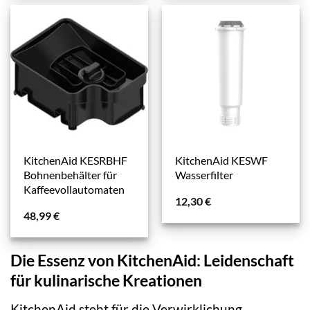
KitchenAid KESRBHF
KitchenAid KESWF
Bohnenbehälter für
Wasserfilter
Kaffeevollautomaten
12,30
€
48,99
€
Die Essenz von KitchenAid: Leidenschaft
für kulinarische Kreationen
KitchenAid steht für die Verwirklichung