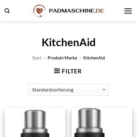
Zum
Inhalt
springen
KitchenAid
Start
»
Produkt Marke
»
KitchenAid
FILTER