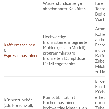
Wasserstandsanzeige,
für emp
abnehmbarer Kalkfilter.
Teesort
Bedien
Wartun
Aromat
Kaffee
Hochwertige
authent
Brühsysteme, integrierte
Kaffeemaschinen
Espress
Mühlen (je nach Modell),
&
individu
programmierbare
Espressomaschinen
Kaffeee
Brühzeiten, Dampfdüse
Zuberei
für Milchgetränke.
Milchsp
zu Haus
Erweite
Funktio
Küchen
Kompatibilität mit
erhebli
Küchenzubehör
Küchenmaschinen,
ermögli
(z.B. Fleischwolf,
hochwertige Materialien,
Zubere