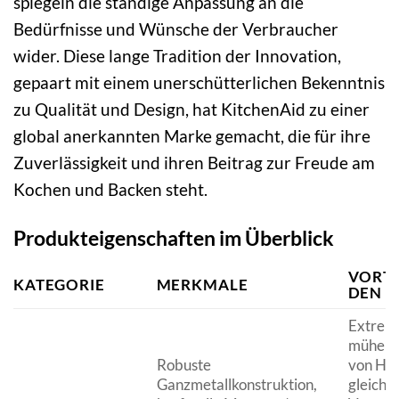
spiegeln die ständige Anpassung an die
Bedürfnisse und Wünsche der Verbraucher
wider. Diese lange Tradition der Innovation,
gepaart mit einem unerschütterlichen Bekenntnis
zu Qualität und Design, hat KitchenAid zu einer
global anerkannten Marke gemacht, die für ihre
Zuverlässigkeit und ihren Beitrag zur Freude am
Kochen und Backen steht.
Produkteigenschaften im Überblick
VORTE
KATEGORIE
MERKMALE
DEN N
Extrem 
mühelo
Robuste
von Hef
Ganzmetallkonstruktion,
gleichm