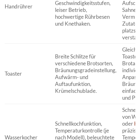
Geschwindigkeitsstufen,
Aufschl
Handrührer
leiser Betrieb,
Sahne o
hochwertige Rührbesen
Vermis
und Knethaken.
Zutaten
platzsp
verstau
Gleich
Breite Schlitze für
Toasten 
verschiedene Brotsorten,
Brotart
Bräunungsgradeinstellung,
individu
Toaster
Aufwärm- und
Anpass
Auftaufunktion,
Bräunu
Krümelschublade.
einfach
und Pfl
Schnell
von Was
Schnellkochfunktion,
oder
Ka
Temperaturkontrolle (je
präzise
Wasserkocher
nach Modell), beleuchtete
Temper