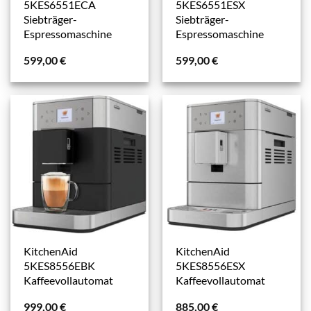
5KES6551ECA
5KES6551ESX
Siebträger-
Siebträger-
Espressomaschine
Espressomaschine
599,00
€
599,00
€
KitchenAid
KitchenAid
5KES8556EBK
5KES8556ESX
Kaffeevollautomat
Kaffeevollautomat
999,00
€
885,00
€