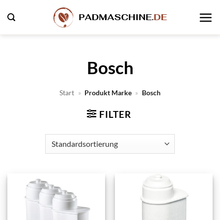
Zum
Inhalt
springen
Bosch
Start
»
Produkt Marke
»
Bosch
FILTER