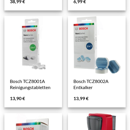
38,99
€
6,99
€
Bosch TCZ8001A
Bosch TCZ8002A
Reinigungstabletten
Entkalker
13,90
€
13,99
€