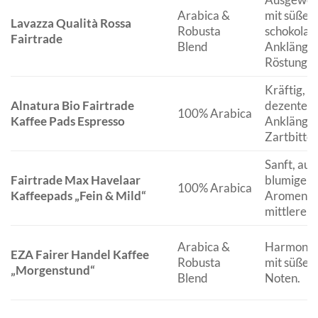
Arabica &
mit süßen
Lavazza Qualità Rossa
Robusta
schokolad
Fairtrade
Blend
Anklängen
Röstung.
Kräftig, a
Alnatura Bio Fairtrade
dezenter B
100% Arabica
Kaffee Pads Espresso
Anklänge
Zartbitte
Sanft, au
Fairtrade Max Havelaar
blumigen 
100% Arabica
Kaffeepads „Fein & Mild“
Aromen. H
mittlere R
Arabica &
Harmonisc
EZA Fairer Handel Kaffee
Robusta
mit süßen
„Morgenstund“
Blend
Noten.