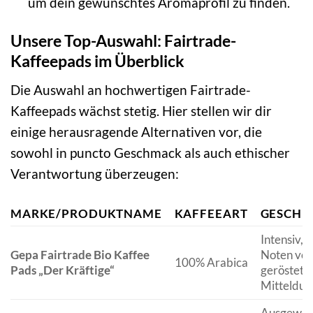
um dein gewünschtes Aromaprofil zu finden.
Unsere Top-Auswahl: Fairtrade-
Kaffeepads im Überblick
Die Auswahl an hochwertigen Fairtrade-
Kaffeepads wächst stetig. Hier stellen wir dir
einige herausragende Alternativen vor, die
sowohl in puncto Geschmack als auch ethischer
Verantwortung überzeugen:
MARKE/PRODUKTNAME
KAFFEEART
GESCHM
Intensiv, 
Gepa Fairtrade Bio Kaffee
Noten von
100% Arabica
Pads „Der Kräftige“
geröstete
Mitteldun
Ausgewoge