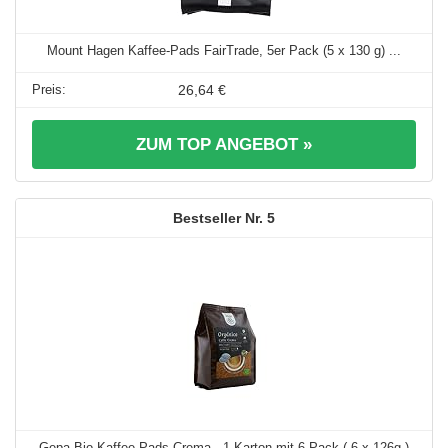
Mount Hagen Kaffee-Pads FairTrade, 5er Pack (5 x 130 g) ...
26,64 €
ZUM TOP ANGEBOT »
5
Gepa Bio Kaffee Pads Crema , 1 Karton mit 6 Pack ( 6 x 126g )